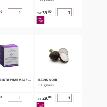
50
50
39.
CHF
MICROBIOTA PHARMALP 90 CAPS
RADIS NOIR
100 gélules
90
80
29.
CHF