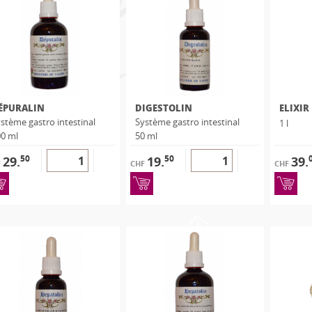
ÉPURALIN
DIGESTOLIN
ELIXIR
stème gastro intestinal
Système gastro intestinal
1 l
0 ml
50 ml
50
50
29.
19.
39.
F
CHF
CHF