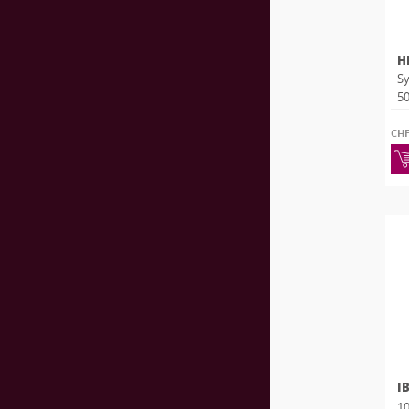
H
Sy
50
CH
I
10