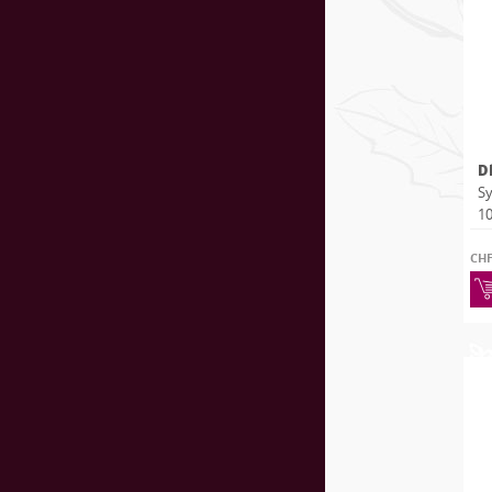
D
Sy
10
CH