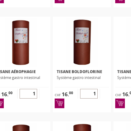
ISANE AÉROPHAGIE
TISANE BOLDOFLORINE
TISANE
stème gastro intestinal
Système gastro intestinal
Système
00
00
16.
16.
16.
F
CHF
CHF