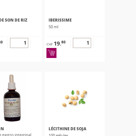
DE SON DE RIZ
IBERISSIME
50 ml
40
80
19.
CHF
IN
LÉCITHINE DE SOJA
 gastro intestinal
100 gélules