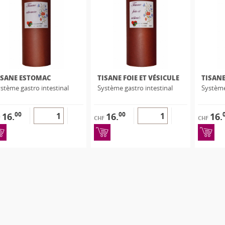
ISANE ESTOMAC
TISANE FOIE ET VÉSICULE
TISANE
stème gastro intestinal
Système gastro intestinal
Système
00
00
16.
16.
16.
F
CHF
CHF