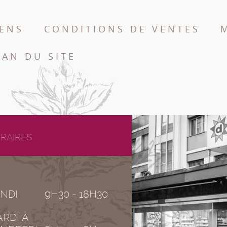
IENS
CONDITIONS DE VENTES
LAN DU SITE
RAIRES
NDI
9H30 - 18H30
RDI À