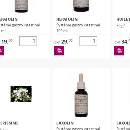
EPATOLIN
HEPATOLIN
HUILE 
stème gastro intestinal
Système gastro intestinal
80 gél.
 ml
100 ml
50
50
19.
29.
34.
F
CHF
CHF
BERISSIME
LAXOLIN
LAXOL
Système gastro intestinal
Système
0 ml