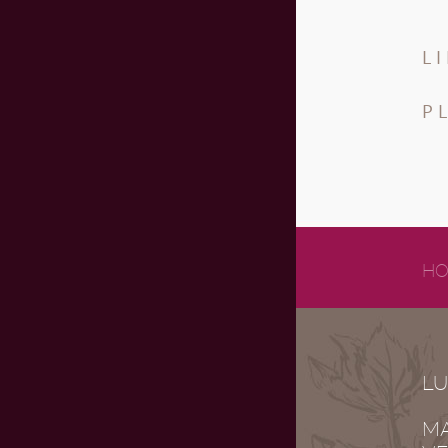
L
P
HO
LU
MA