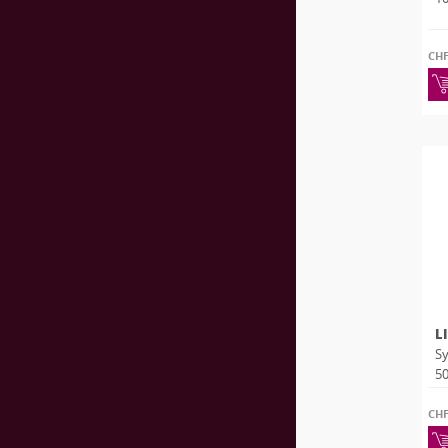
CH
L
Sy
50
CH