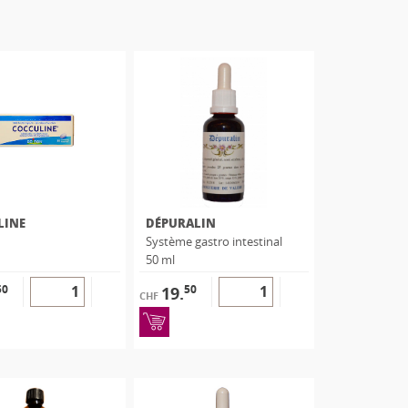
LINE
DÉPURALIN
Système gastro intestinal
50 ml
50
50
19.
CHF