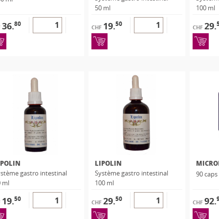
50 ml
100 ml
80
50
36.
19.
29.
F
CHF
CHF
IPOLIN
LIPOLIN
stème gastro intestinal
Système gastro intestinal
90 caps
 ml
100 ml
50
50
19.
29.
92.
F
CHF
CHF