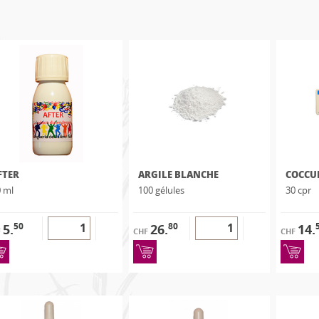
FTER
ARGILE BLANCHE
COCCU
 ml
100 gélules
30 cpr
50
80
5.
26.
14.
F
CHF
CHF