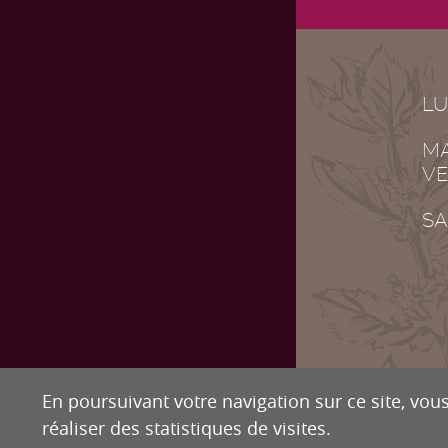
LU
MA
VE
SA
En poursuivant votre navigation sur ce site, vous
réaliser des statistiques de visites.
DR