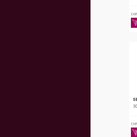
CH
S
30
CH