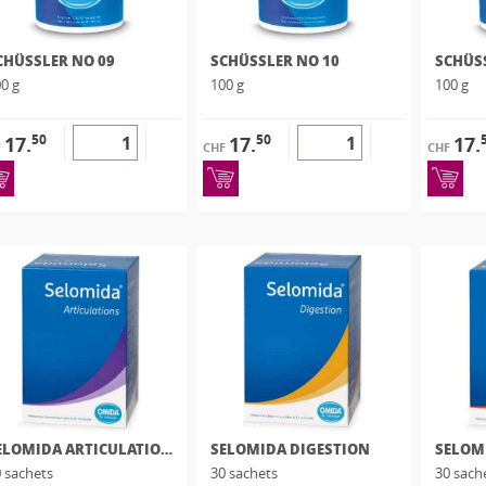
CHÜSSLER NO 09
SCHÜSSLER NO 10
SCHÜS
0 g
100 g
100 g
50
50
17.
17.
17.
F
CHF
CHF
SELOMIDA ARTICULATIONS
SELOMIDA DIGESTION
SELOM
 sachets
30 sachets
30 sach