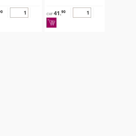
90
90
41.
CHF