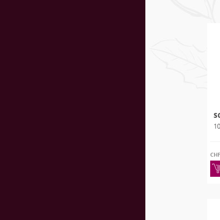
S
10
CH