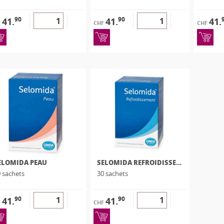
90
90
41.
41.
41.
F
CHF
CHF
ELOMIDA PEAU
SELOMIDA REFROIDISSEMENT
 sachets
30 sachets
90
90
41.
41.
F
CHF