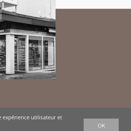
powered
by
/
boomerang
et photos par
lindaphoto.ch
 expérience utilisateur et
OK
ion
Tél.
027 322 38 89
Fax
027 322 54 89