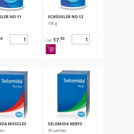
SLER NO 11
SCHÜSSLER NO 12
100 g
50
50
17.
CHF
IDA MUSCLES
SELOMIDA NERFS
ets
30 sachets