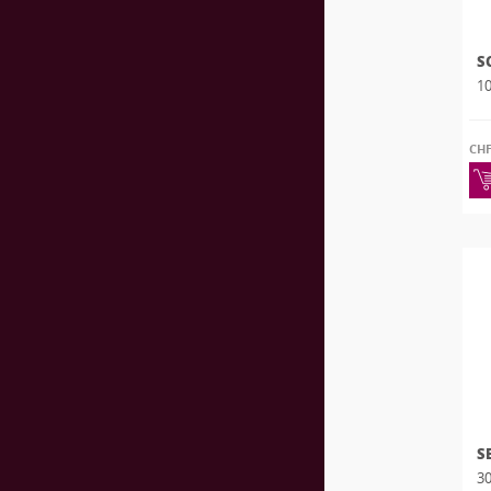
S
10
CH
30