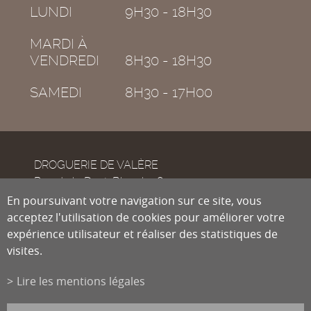
LUNDI
9H30 - 18H30
MARDI À
VENDREDI
8H30 - 18H30
SAMEDI
8H30 - 17H00
DROGUERIE DE VALÈRE
Rue de la Dent-Blanche 8
CH-1950
En poursuivant votre navigation sur ce site, vous
Sion
acceptez l'utilisation de cookies pour améliorer votre
expérience utilisateur et réaliser des statistiques de
visites.
Tél.
027 322 38 89
Fax
027 322 54 89
Lire les mentions légales
info@droguiste.net
powered by
/boomerang
et photos par
lindaphoto.ch