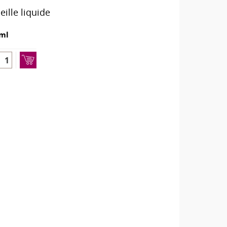
ille liquide
ml