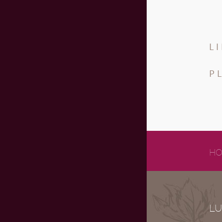
L
P
HO
LU