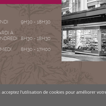
NDI
9H30 - 18H30
RDI À
NDREDI
8H30 - 18H30
MEDI
8H30 - 17H00
 acceptez l'utilisation de cookies pour améliorer votre
OGUERIE DE VALÈRE
Rue de la Dent-Blanche 8
CH-1950
S
o@droguiste.net