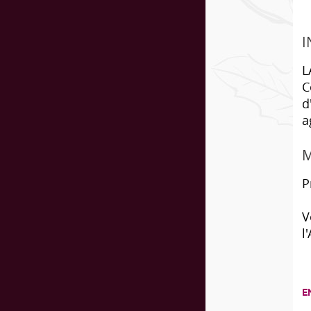
I
L
C
d
a
M
P
V
l
E