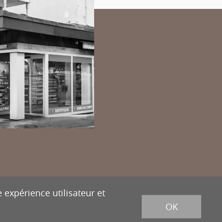
powered
by
/
boomerang
et photos par
lindaphoto.ch
 expérience utilisateur et
OK
ion
Tél.
027 322 38 89
Fax
027 322 54 89