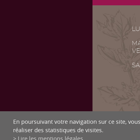
LU
MA
VE
SA
En poursuivant votre navigation sur ce site, vous
réaliser des statistiques de visites.
DR
Lire les mentions légales
inf