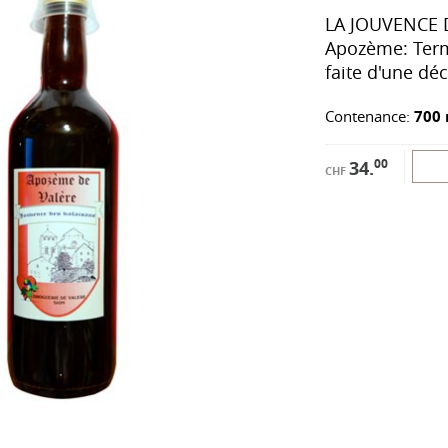
LA JOUVENCE 
Apozème: Term
faite d'une dé
Contenance:
700 
00
34.
CHF