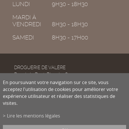
LUNDI
9H30 - 18H30
MARDI À
VENDREDI
8H30 - 18H30
SAMEDI
8H30 - 17H00
DROGUERIE DE VALÈRE
Rue de la Dent-Blanche 8
CH-1950
En poursuivant votre navigation sur ce site, vous
Sion
acceptez l'utilisation de cookies pour améliorer votre
expérience utilisateur et réaliser des statistiques de
visites.
Tél.
027 322 38 89
Fax
027 322 54 89
Lire les mentions légales
info@droguiste.net
powered by
/boomerang
et photos par
lindaphoto.ch