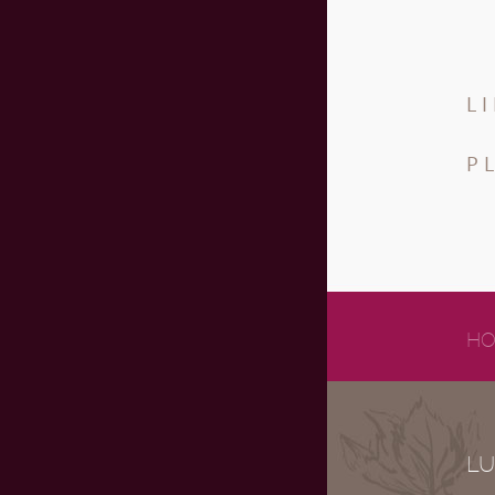
L
P
HO
LU