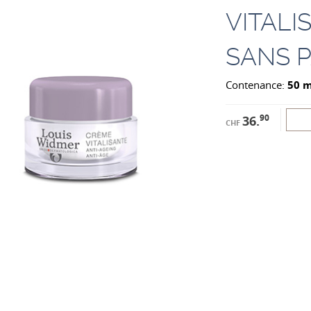
VITALI
SANS 
Contenance:
50 m
90
36.
CHF