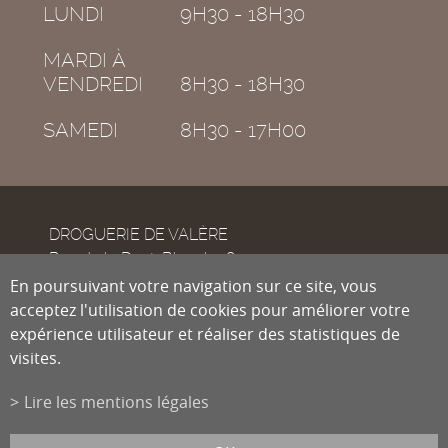
LUNDI
9H30 - 18H30
MARDI À
VENDREDI
8H30 - 18H30
SAMEDI
8H30 - 17H00
DROGUERIE DE VALÈRE
Rue de la Dent-Blanche 8
CH-1950
En poursuivant votre navigation sur ce site, vous
Sion
acceptez l'utilisation de cookies pour améliorer votre
expérience utilisateur et réaliser des statistiques de
visites.
Tél.
027 322 38 89
Fax
027 322 54 89
Lire les mentions légales
info@droguiste.net
powered by
/boomerang
et photos par
lindaphoto.ch