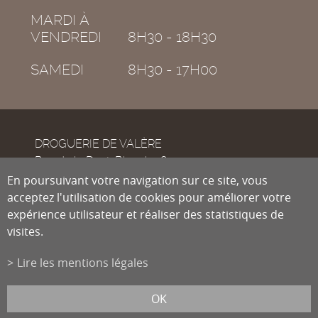
MARDI À
VENDREDI
8H30 - 18H30
SAMEDI
8H30 - 17H00
DROGUERIE DE VALÈRE
Rue de la Dent-Blanche 8
CH-1950
En poursuivant votre navigation sur ce site, vous
Sion
acceptez l'utilisation de cookies pour améliorer votre
expérience utilisateur et réaliser des statistiques de
visites.
Tél.
027 322 38 89
Fax
027 322 54 89
Lire les mentions légales
info@droguiste.net
powered by
/boomerang
et photos par
lindaphoto.ch
OK