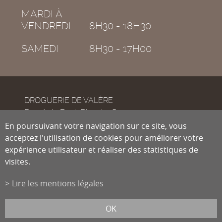
MARDI À
VENDREDI
8H30 - 18H30
SAMEDI
8H30 - 17H00
DROGUERIE DE VALÈRE
Rue de la Dent-Blanche 8
CH-1950
En poursuivant votre navigation sur ce site, vous
Sion
acceptez l'utilisation de cookies pour améliorer votre
expérience utilisateur et réaliser des statistiques de
visites.
Tél.
027 322 38 89
Fax
027 322 54 89
Lire les mentions légales
info@droguiste.net
powered by
/boomerang
et photos par
lindaphoto.ch
OK