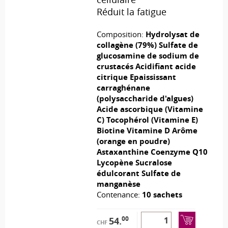
Réduit la fatigue
Composition:
Hydrolysat de
collagène (79%) Sulfate de
glucosamine de sodium de
crustacés Acidifiant acide
citrique Epaississant
carraghénane
(polysaccharide d'algues)
Acide ascorbique (Vitamine
C) Tocophérol (Vitamine E)
Biotine Vitamine D Arôme
(orange en poudre)
Astaxanthine Coenzyme Q10
Lycopène Sucralose
édulcorant Sulfate de
manganèse
Contenance:
10 sachets
00
54.
CHF