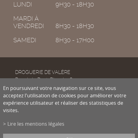
LUNDI
9H30 - 18H30
MARDI À
VENDREDI
8H30 - 18H30
SAMEDI
8H30 - 17H00
DROGUERIE DE VALÈRE
Rue de la Dent-Blanche 8
CH-1950
En poursuivant votre navigation sur ce site, vous
Sion
acceptez l'utilisation de cookies pour améliorer votre
expérience utilisateur et réaliser des statistiques de
visites.
Tél.
027 322 38 89
Fax
027 322 54 89
Lire les mentions légales
info@droguiste.net
powered by
/boomerang
et photos par
lindaphoto.ch