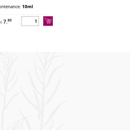
ontenance:
10ml
80
7.
HF