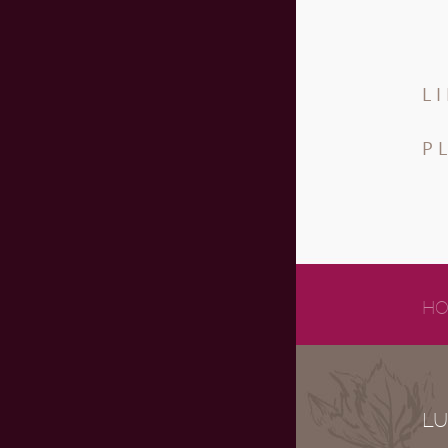
L
P
HO
LU