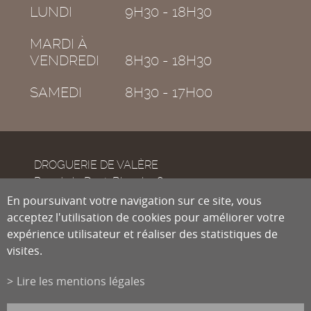
LUNDI
9H30 - 18H30
MARDI À
VENDREDI
8H30 - 18H30
SAMEDI
8H30 - 17H00
DROGUERIE DE VALÈRE
Rue de la Dent-Blanche 8
CH-1950
En poursuivant votre navigation sur ce site, vous
Sion
acceptez l'utilisation de cookies pour améliorer votre
expérience utilisateur et réaliser des statistiques de
visites.
Tél.
027 322 38 89
Fax
027 322 54 89
Lire les mentions légales
info@droguiste.net
powered by
/boomerang
et photos par
lindaphoto.ch