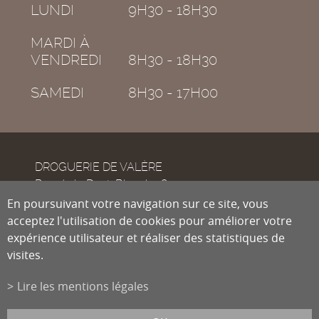
LUNDI
9H30 - 18H30
MARDI À
VENDREDI
8H30 - 18H30
SAMEDI
8H30 - 17H00
DROGUERIE DE VALÈRE
Rue de la Dent-Blanche 8
CH-1950
En poursuivant votre navigation sur ce site, vous
Sion
acceptez l'utilisation de cookies pour améliorer votre
expérience utilisateur et réaliser des statistiques de
visites.
Tél.
027 322 38 89
Fax
027 322 54 89
Lire les mentions légales
info@droguiste.net
powered by
/boomerang
et photos par
lindaphoto.ch