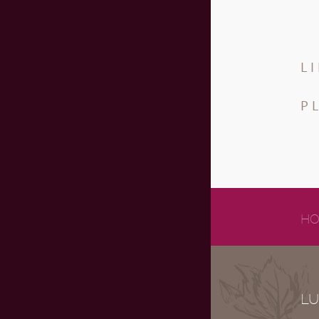
L
P
HO
LU