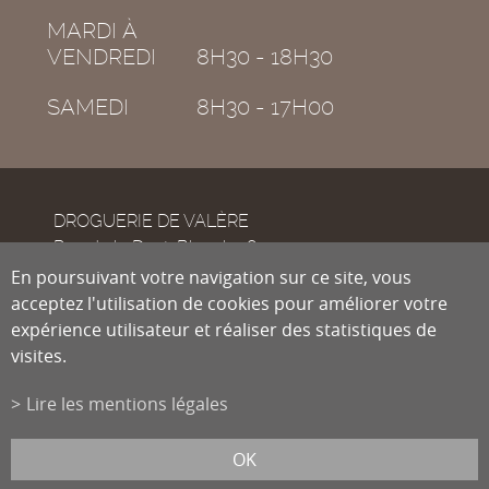
MARDI À
VENDREDI
8H30 - 18H30
SAMEDI
8H30 - 17H00
DROGUERIE DE VALÈRE
Rue de la Dent-Blanche 8
CH-1950
En poursuivant votre navigation sur ce site, vous
Sion
acceptez l'utilisation de cookies pour améliorer votre
expérience utilisateur et réaliser des statistiques de
visites.
Tél.
027 322 38 89
Fax
027 322 54 89
Lire les mentions légales
info@droguiste.net
powered by
/boomerang
et photos par
lindaphoto.ch
OK