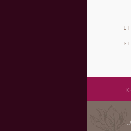
L
P
HO
LU