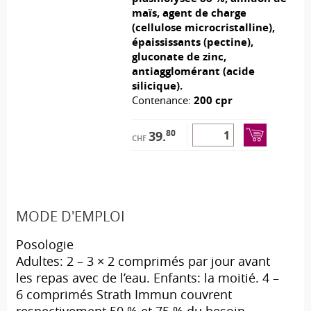
maïs, agent de charge
(cellulose microcristalline),
épaississants (pectine),
gluconate de zinc,
antiagglomérant (acide
silicique).
Contenance:
200 cpr
80
39.
CHF
MODE D'EMPLOI
Posologie
Adultes: 2 – 3 × 2 comprimés par jour avant
les repas avec de l’eau. Enfants: la moitié. 4 –
6 comprimés Strath Immun couvrent