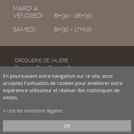
MARDI À
VENDREDI
8H30 - 18H30
SAMEDI
8H30 - 17H00
DROGUERIE DE VALÈRE
Rue de la Dent-Blanche 8
CH-1950
En poursuivant votre navigation sur ce site, vous
Sion
acceptez l'utilisation de cookies pour améliorer votre
expérience utilisateur et réaliser des statistiques de
visites.
Tél.
027 322 38 89
Fax
027 322 54 89
Lire les mentions légales
info@droguiste.net
powered by
/boomerang
et photos par
lindaphoto.ch
OK