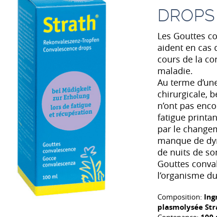
DROPS
Les Gouttes co
aident en cas d
cours de la con
maladie.
Au terme d’un
chirurgicale, 
n’ont pas enco
fatigue print
par le changem
manque de dyn
de nuits de s
Gouttes conva
l’organisme du
Composition:
Ing
plasmolysée Stra