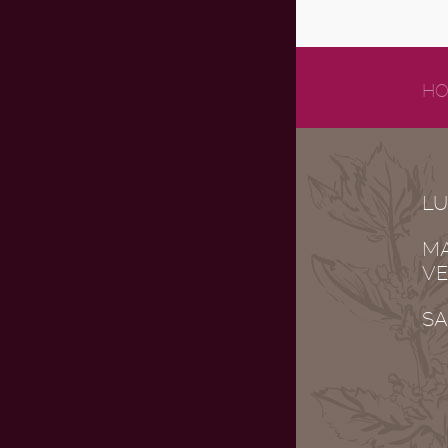
HO
LU
MA
VE
SA