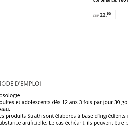
Contenance:
100 
90
22.
CHF
ODE D'EMPLOI
osologie
dultes et adolescents dès 12 ans 3 fois par jour 30 g
’eau.
es produits Strath sont élaborés à base d’ingrédient
ubstance artificielle. Le cas échéant, ils peuvent être