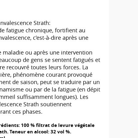
nvalescence Strath:
e fatigue chronique, fortifient au
valescence, c’est-à-dire après une
e maladie ou après une intervention
beaucoup de gens se sentent fatigués et
re recouvré toutes leurs forces. La
anière, phénomène courant provoqué
ent de saison, peut se traduire par un
amisme ou par de la fatigue (en dépit
ommeil suffisamment longues). Les
lescence Strath soutiennent
rant ces phases.
rédients: 100 % filtrat de levure végétale
th. Teneur en alcool: 32 vol %.