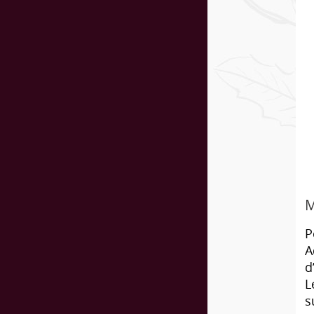
M
P
A
d
L
s