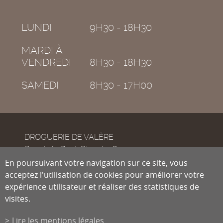
LUNDI
9H30 - 18H30
MARDI À
VENDREDI
8H30 - 18H30
SAMEDI
8H30 - 17H00
DROGUERIE DE VALÈRE
Rue de la Dent-Blanche 8
CH-1950
En poursuivant votre navigation sur ce site, vous
Sion
acceptez l'utilisation de cookies pour améliorer votre
expérience utilisateur et réaliser des statistiques de
visites.
Tél.
027 322 38 89
Fax
027 322 54 89
Lire les mentions légales
info@droguiste.net