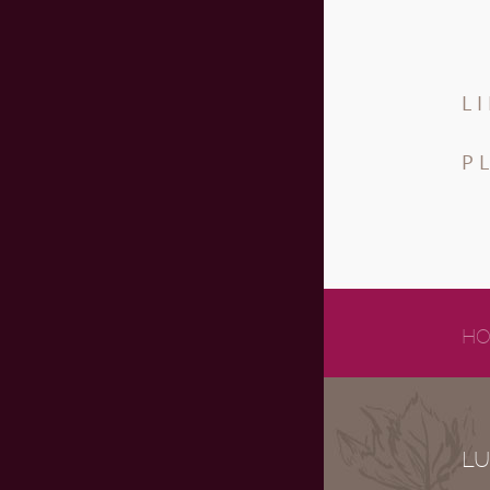
L
P
HO
LU