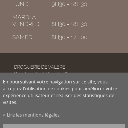
LUNDI
9H30 - 18H30
MARDI À
VENDREDI
8H30 - 18H30
SAMEDI
8H30 - 17H00
DROGUERIE DE VALÈRE
Rue de la Dent-Blanche 8
CH-1950
En poursuivant votre navigation sur ce site, vous
Sion
acceptez l'utilisation de cookies pour améliorer votre
expérience utilisateur et réaliser des statistiques de
visites.
Tél.
027 322 38 89
Fax
027 322 54 89
Lire les mentions légales
info@droguiste.net
powered by
/boomerang
et photos par
lindaphoto.ch