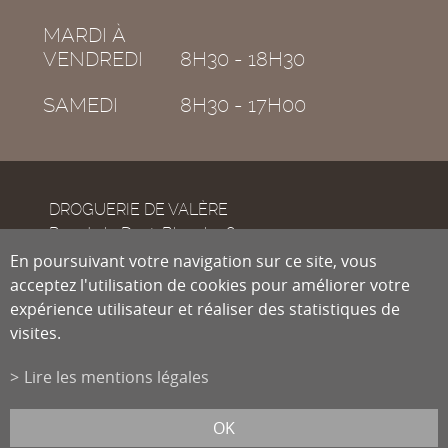
MARDI À
VENDREDI
8H30 - 18H30
SAMEDI
8H30 - 17H00
DROGUERIE DE VALÈRE
Rue de la Dent-Blanche 8
CH-1950
En poursuivant votre navigation sur ce site, vous
Sion
acceptez l'utilisation de cookies pour améliorer votre
expérience utilisateur et réaliser des statistiques de
visites.
Tél.
027 322 38 89
Fax
027 322 54 89
Lire les mentions légales
info@droguiste.net
powered by
/boomerang
et photos par
lindaphoto.ch
OK