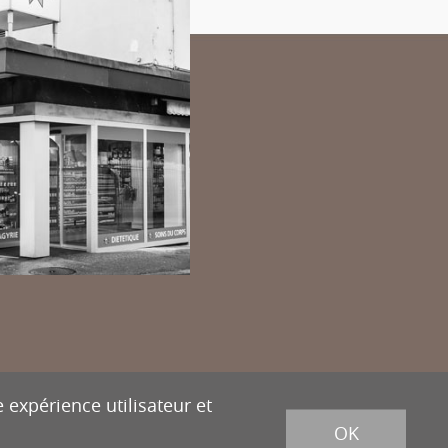
powered
by
/
boomerang
et photos par
lindaphoto.ch
 expérience utilisateur et
OK
ion
Tél.
027 322 38 89
Fax
027 322 54 89