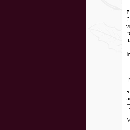
P
C
v
c
l
I
I
R
a
h
M