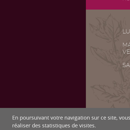
LU
MA
VE
SA
En poursuivant votre navigation sur ce site, vous
réaliser des statistiques de visites.
DR