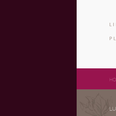
L
P
HO
LU