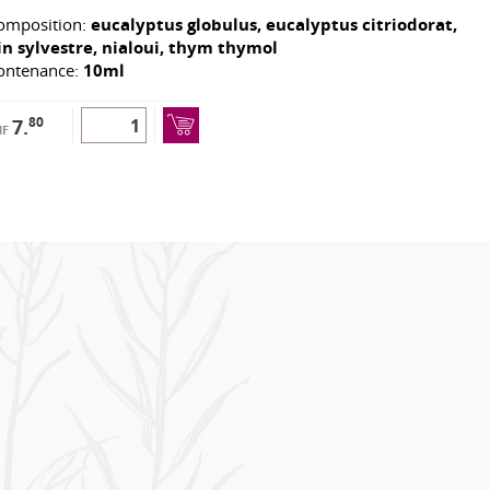
omposition:
eucalyptus globulus, eucalyptus citriodorat,
in sylvestre, nialoui, thym thymol
ontenance:
10ml
80
7.
HF