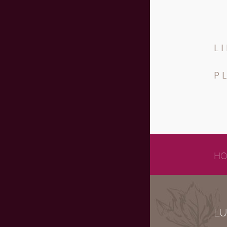
L
P
HO
LU