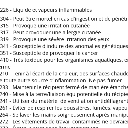
226 - Liquide et vapeurs inflammables
304 - Peut être mortel en cas d'ingestion et de pénétr
315 - Provoque une irritation cutanée
317 - Peut provoquer une allergie cutanée
319 - Provoque une sévère irritation des yeux
341 - Susceptible d'induire des anomalies génétique
351 - Susceptible de provoquer le cancer
410 - Très toxique pour les organismes aquatiques, en
erme
210 - Tenir à l’écart de la chaleur, des surfaces chaud
e toute autre source d’inflammation. Ne pas fumer
233 - Maintenir le récipient fermé de manière étanch
240 - Mise à la terre/liaison équipotentielle du récipi
241 - Utiliser du matériel de ventilation antidéflagran
261 - Éviter de respirer les poussières, fumées, vapeu
264 - Se laver les mains soigneusement après manipu
272 - Les vêtements de travail contaminés ne devraient