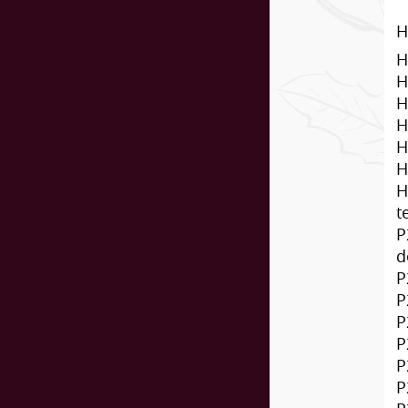
H
H
H
H
H
H
H
H
t
P
d
P
P
P
P
P
P