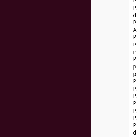
P
P
d
P
A
P
P
i
P
p
p
P
P
P
P
P
P
P
d