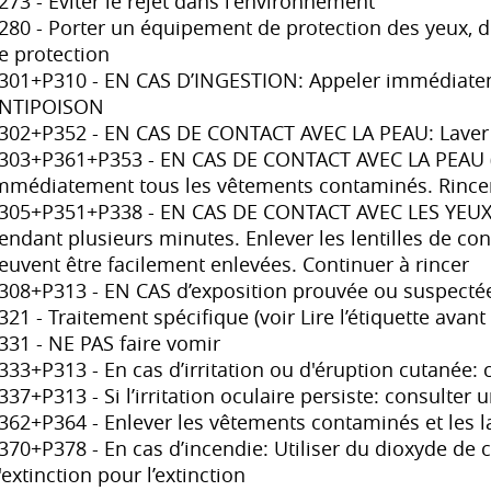
273 - Éviter le rejet dans l'environnement
280 - Porter un équipement de protection des yeux, d
e protection
301+P310 - EN CAS D’INGESTION: Appeler immédiat
NTIPOISON
302+P352 - EN CAS DE CONTACT AVEC LA PEAU: Laver
303+P361+P353 - EN CAS DE CONTACT AVEC LA PEAU (o
mmédiatement tous les vêtements contaminés. Rincer
305+P351+P338 - EN CAS DE CONTACT AVEC LES YEUX: r
endant plusieurs minutes. Enlever les lentilles de conta
euvent être facilement enlevées. Continuer à rincer
308+P313 - EN CAS d’exposition prouvée ou suspecté
321 - Traitement spécifique (voir Lire l’étiquette avant 
331 - NE PAS faire vomir
333+P313 - En cas d’irritation ou d'éruption cutanée:
337+P313 - Si l’irritation oculaire persiste: consulter
362+P364 - Enlever les vêtements contaminés et les la
370+P378 - En cas d’incendie: Utiliser du dioxyde de 
'extinction pour l’extinction