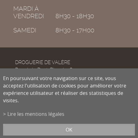
MARDI À
VENDREDI
8H30 - 18H30
SAMEDI
8H30 - 17H00
DROGUERIE DE VALÈRE
Rue de la Dent-Blanche 8
CH-1950
En poursuivant votre navigation sur ce site, vous
Sion
acceptez l'utilisation de cookies pour améliorer votre
expérience utilisateur et réaliser des statistiques de
visites.
Tél.
027 322 38 89
Fax
027 322 54 89
Lire les mentions légales
info@droguiste.net
powered by
/boomerang
et photos par
lindaphoto.ch
OK