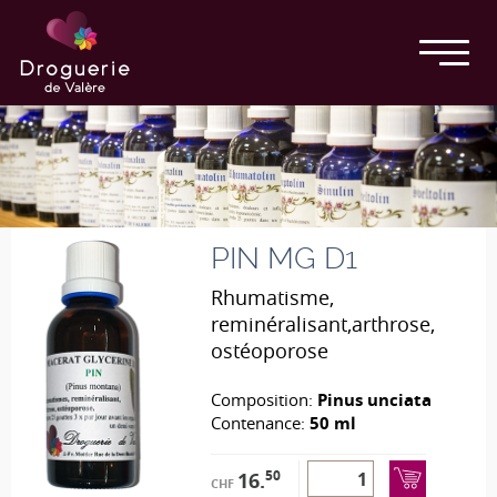
PIN MG D1
Rhumatisme,
reminéralisant,arthrose,
ostéoporose
Composition:
Pinus unciata
Contenance:
50 ml
50
16.
CHF