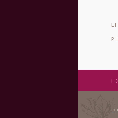
L
P
HO
LU