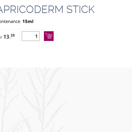
APRICODERM STICK
ontenance:
15ml
20
13.
HF