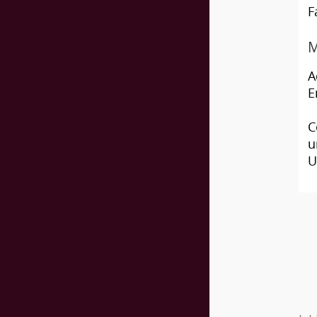
F
M
A
E
C
u
U