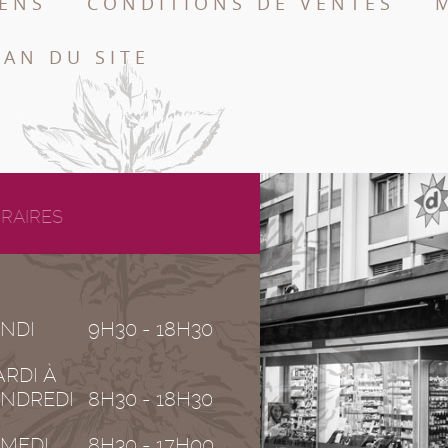
IENS
CONDITIONS DE VENTES
LAN DU SITE
RAIRES
NDI
9H30 - 18H30
RDI À
NDREDI
8H30 - 18H30
MEDI
8H30 - 17H00