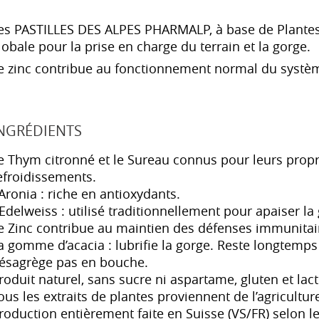
es PASTILLES DES ALPES PHARMALP, à base de Plantes 
lobale pour la prise en charge du terrain et la gorge.
e zinc contribue au fonctionnement normal du systè
NGRÉDIENTS
e Thym citronné et le Sureau connus pour leurs propr
efroidissements.
’Aronia : riche en antioxydants.
’Edelweiss : utilisé traditionnellement pour apaiser la
e Zinc contribue au maintien des défenses immunitai
a gomme d’acacia : lubrifie la gorge. Reste longtemp
ésagrège pas en bouche.
roduit naturel, sans sucre ni aspartame, gluten et lac
ous les extraits de plantes proviennent de l’agricultur
roduction entièrement faite en Suisse (VS/FR) selon 