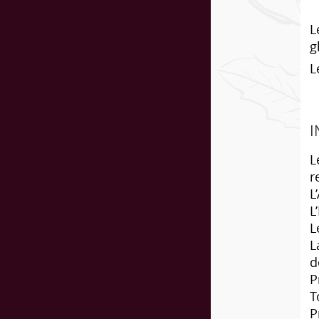
L
g
L
I
L
r
L
L
L
L
d
P
T
P