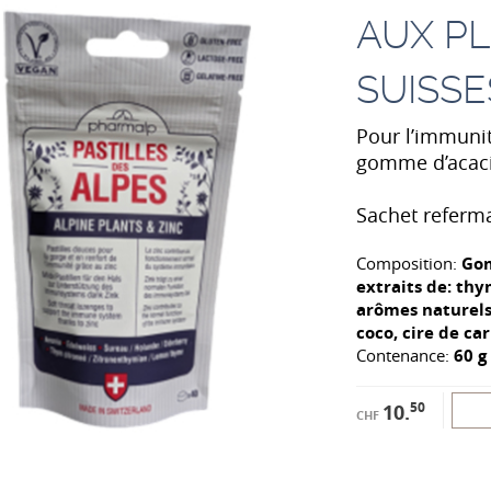
AUX P
SUISSE
Pour l’immunité
gomme d’acacia
Sachet referm
Composition:
Gom
extraits de: thy
arômes naturels,
coco, cire de ca
Contenance:
60 g
50
10.
CHF