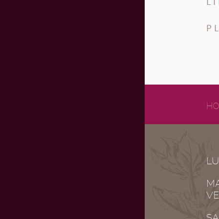
L
P
HO
LU
MA
VE
SA