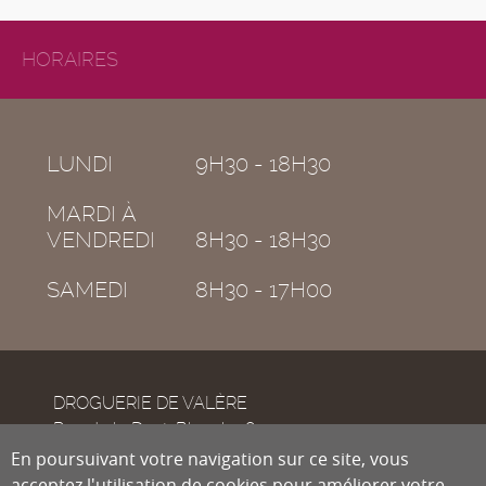
HORAIRES
LUNDI
9H30 - 18H30
MARDI À
VENDREDI
8H30 - 18H30
SAMEDI
8H30 - 17H00
DROGUERIE DE VALÈRE
Rue de la Dent-Blanche 8
CH-1950
En poursuivant votre navigation sur ce site, vous
Sion
acceptez l'utilisation de cookies pour améliorer votre