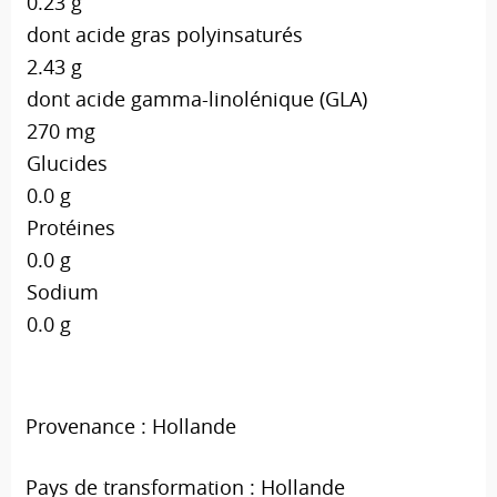
0.23 g
dont acide gras polyinsaturés
2.43 g
dont acide gamma-linolénique (GLA)
270 mg
Glucides
0.0 g
Protéines
0.0 g
Sodium
0.0 g
Provenance : Hollande
Pays de transformation : Hollande