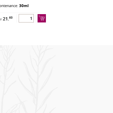
ontenance:
30ml
60
21.
HF