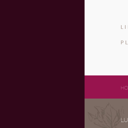
L
P
HO
LU