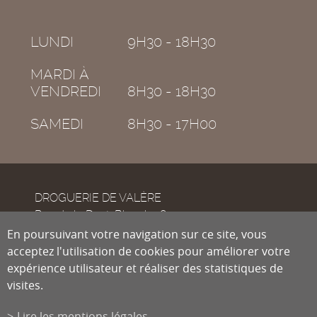
LUNDI
9H30 - 18H30
MARDI À
VENDREDI
8H30 - 18H30
SAMEDI
8H30 - 17H00
DROGUERIE DE VALÈRE
Rue de la Dent-Blanche 8
CH-1950
En poursuivant votre navigation sur ce site, vous
Sion
acceptez l'utilisation de cookies pour améliorer votre
expérience utilisateur et réaliser des statistiques de
visites.
Tél.
027 322 38 89
Fax
027 322 54 89
Lire les mentions légales