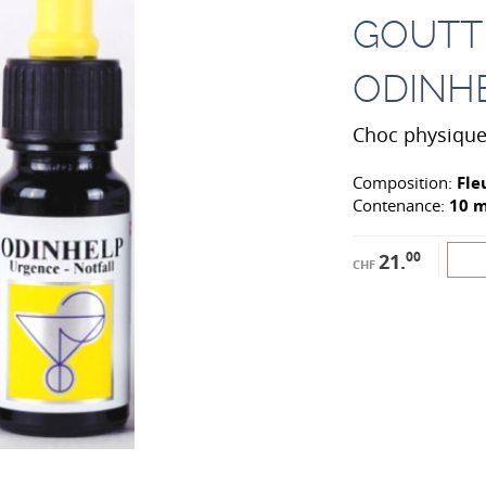
GOUTT
ODINH
Choc physique 
Composition:
Fle
Contenance:
10 m
00
21.
CHF