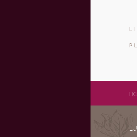
L
P
HO
LU