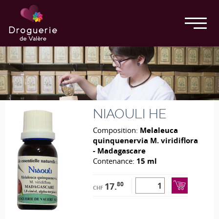
NIAOULI HE
Composition:
Melaleuca
quinquenervia M. viridiflora
- Madagascare
Contenance:
15 ml
80
17.
CHF