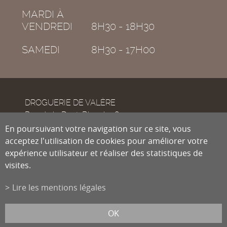
MARDI À
VENDREDI
8H30 - 18H30
SAMEDI
8H30 - 17H00
DROGUERIE DE VALÈRE
Rue de la Dent-Blanche 8
CH-1950
En poursuivant votre navigation sur ce site, vous
Sion
acceptez l'utilisation de cookies pour améliorer votre
expérience utilisateur et réaliser des statistiques de
visites.
Tél.
027 322 38 89
Fax
027 322 54 89
Lire les mentions légales
info@droguiste.net
powered by
/boomerang
et photos par
lindaphoto.ch
OK