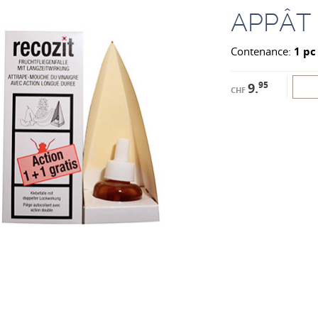
APPÂT
Contenance:
1 pc
95
9.
CHF