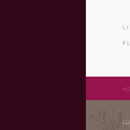
L
P
HO
LU