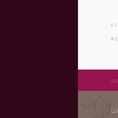
L
P
HO
LU