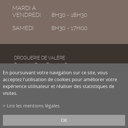
MARDI À
VENDREDI
8H30 - 18H30
SAMEDI
8H30 - 17H00
DROGUERIE DE VALÈRE
Rue de la Dent-Blanche 8
CH-1950
En poursuivant votre navigation sur ce site, vous
Sion
acceptez l'utilisation de cookies pour améliorer votre
expérience utilisateur et réaliser des statistiques de
visites.
Tél.
027 322 38 89
Fax
027 322 54 89
Lire les mentions légales
info@droguiste.net
powered by
/boomerang
et photos par
lindaphoto.ch
OK