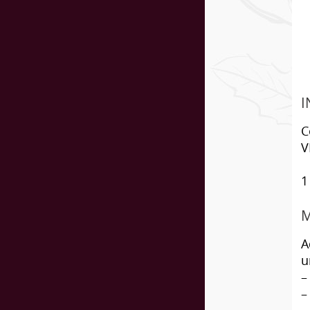
I
C
V
1
M
A
u
–
–