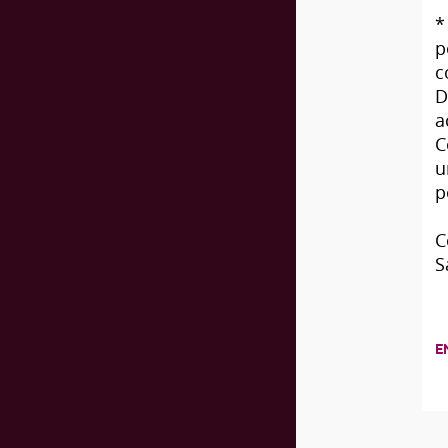
*
p
c
D
a
C
u
p
C
S
E