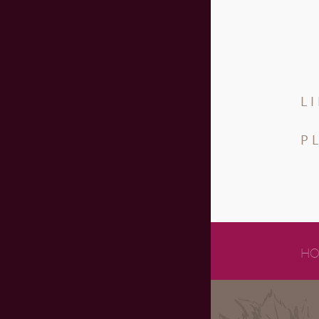
L
P
HO