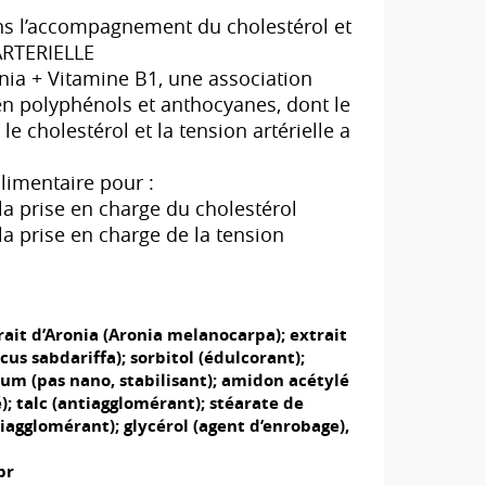
ns l’accompagnement du cholestérol et
ARTERIELLE
nia + Vitamine B1, une association
en polyphénols et anthocyanes, dont le
 le cholestérol et la tension artérielle a
imentaire pour :
a prise en charge du cholestérol
 prise en charge de la tension
rait d’Aronia (Aronia melanocarpa); extrait
cus sabdariffa); sorbitol (édulcorant);
ium (pas nano, stabilisant); amidon acétylé
; talc (antiagglomérant); stéarate de
agglomérant); glycérol (agent d’enrobage),
pr