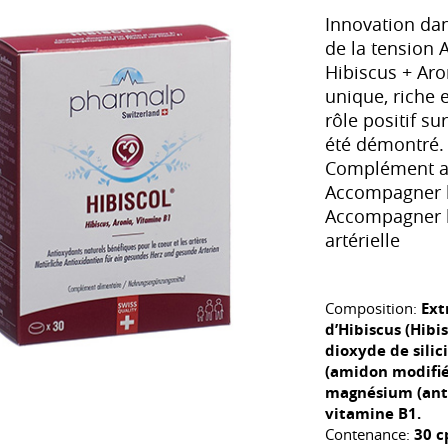
Innovation da
de la tension 
Hibiscus + Aro
unique, riche 
rôle positif sur
été démontré.
Complément al
Accompagner l
Accompagner la
artérielle
Composition:
Ext
d’Hibiscus (Hibis
dioxyde de silic
(amidon modifié)
magnésium (anti
vitamine B1.
Contenance:
30 c