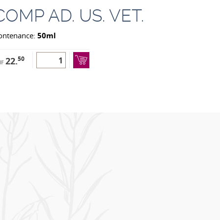
COMP AD. US. VET.
ontenance:
50ml
50
22.
HF