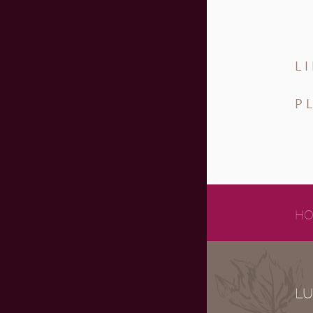
L
P
HO
LU