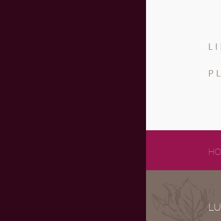
L
P
HO
LU