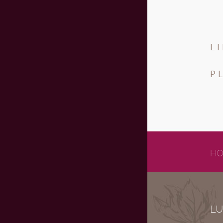
L
P
HO
LU