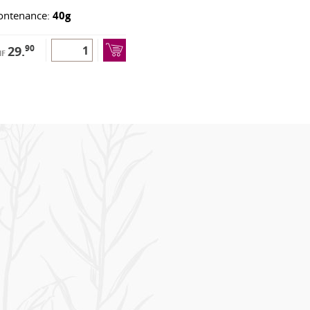
ontenance:
40g
90
29.
HF