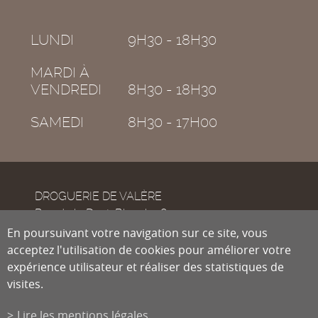
LUNDI
9H30 - 18H30
MARDI À
VENDREDI
8H30 - 18H30
SAMEDI
8H30 - 17H00
DROGUERIE DE VALÈRE
Rue de la Dent-Blanche 8
CH-1950
En poursuivant votre navigation sur ce site, vous
Sion
acceptez l'utilisation de cookies pour améliorer votre
expérience utilisateur et réaliser des statistiques de
visites.
Tél.
027 322 38 89
Fax
027 322 54 89
Lire les mentions légales