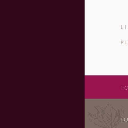
L
P
HO
LU