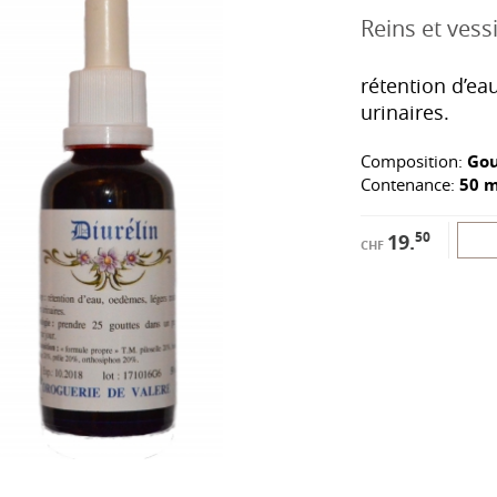
Reins et vess
rétention d’ea
urinaires.
Composition:
Gou
Contenance:
50 m
50
19.
CHF