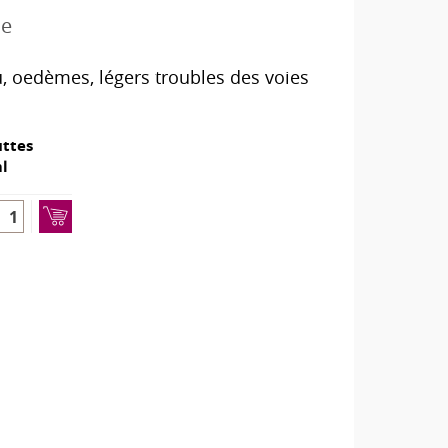
ie
u, oedèmes, légers troubles des voies
ttes
l