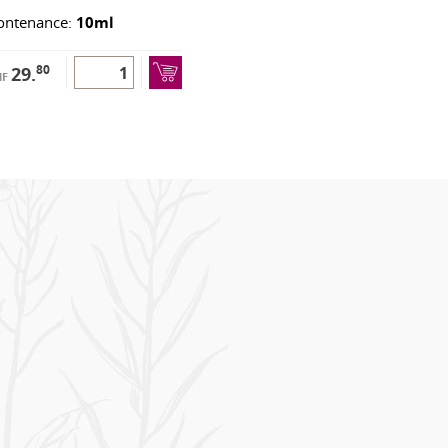
ontenance:
10ml
80
29.
HF