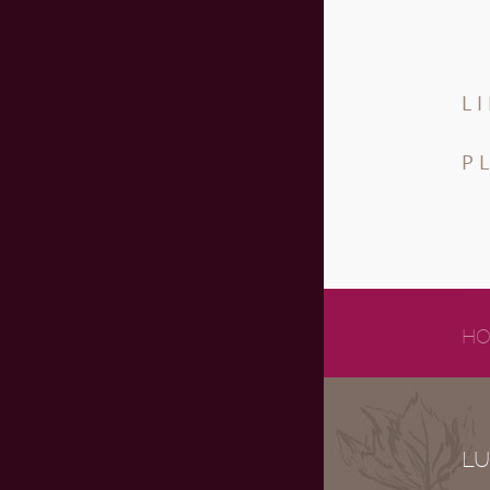
L
P
HO
LU