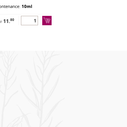
ontenance:
10ml
80
11.
HF