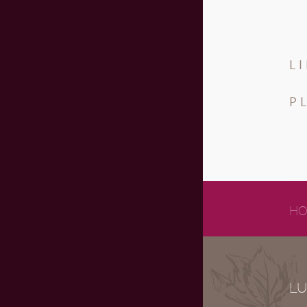
L
P
HO
LU