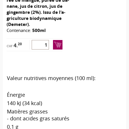
rée de mangue, pu­rée de ba­
nane, jus de ci­tron, jus de
gin­gembre (2%). Issu de l'a­
gri­cul­ture bio­dy­na­mique
(De­me­ter).
Contenance:
500ml
20
4.
CHF
Valeur nutritives moyennes (100 ml):
Énergie
140 kJ (34 kcal)
Matières grasses
- dont acides gras saturés
0.1 g