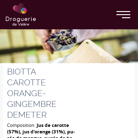
BIOTTA
CAROTTE
ORANGE-
GINGEMBRE
DEMETER
Composition:
Jus de ca­rotte
(57%), jus d'o­range (31%), pu­