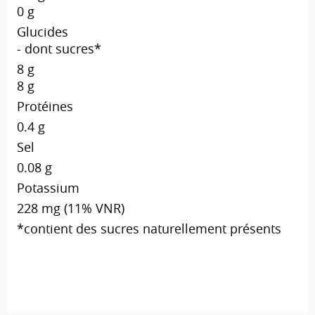
0 g
Glucides
- dont sucres*
8 g
8 g
Protéines
0.4 g
Sel
0.08 g
Potassium
228 mg (11% VNR)
*contient des sucres naturellement présents